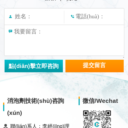
點(diǎn)擊立即咨詢
(xún)
消泡劑技術(shù)咨詢
微信/Wechat
(xún)
聯(lián)系人：李經(jīng)理