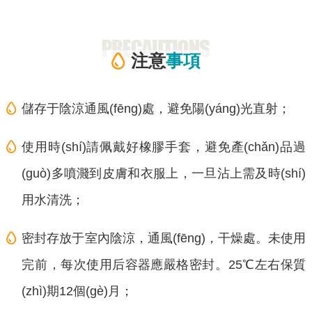
注意
事項
儲存于陰涼通風(fēng)處，避免陽(yáng)光直射；
使用時(shí)請佩戴好橡膠手套，避免產(chǎn)品過
(guò)多噴濺到皮膚和衣服上，一旦沾上需及時(shí)
用水清洗；
密封存放于室內陰涼，通風(fēng)，干燥處。未使用
完前，每次使用后容器應嚴格密封。25℃左右保質
(zhì)期12個(gè)月；