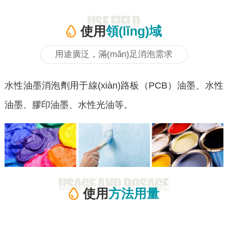
使用
領(lǐng)域
用途廣泛，滿(mǎn)足消泡需求
水性油墨消泡劑用于線(xiàn)路板（PCB）油墨、水性
油墨、膠印油墨、水性光油等。
使用
方法用量