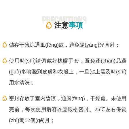
注意
事項
儲存于陰涼通風(fēng)處，避免陽(yáng)光直射；
使用時(shí)請佩戴好橡膠手套，避免產(chǎn)品過
(guò)多噴濺到皮膚和衣服上，一旦沾上需及時(shí)
用水清洗；
密封存放于室內陰涼，通風(fēng)，干燥處。未使用
完前，每次使用后容器應嚴格密封。25℃左右保質
(zhì)期12個(gè)月；