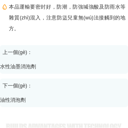
本品運輸要密封好，防潮，防強堿強酸及防雨水等
雜質(zhì)混入，注意防盜兒童無(wú)法接觸到的地
方。
上一個(gè)：
水性油墨消泡劑
下一個(gè)：
油性消泡劑