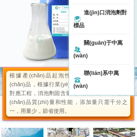
進(jìn)口消泡劑對
標品
關(guān)于中萬
(wàn)
聯(lián)系中萬
根據產(chǎn)品起泡性質(zhì)，配比對應產
(chǎn)品，根據行業(yè)應用環(huán)境，安排
(wàn)
對應工程，消泡劑固含量高，效果好，不影響產
(chǎn)品質(zhì)量和性能，添加量只需千分之
一，用量少，節省使用。