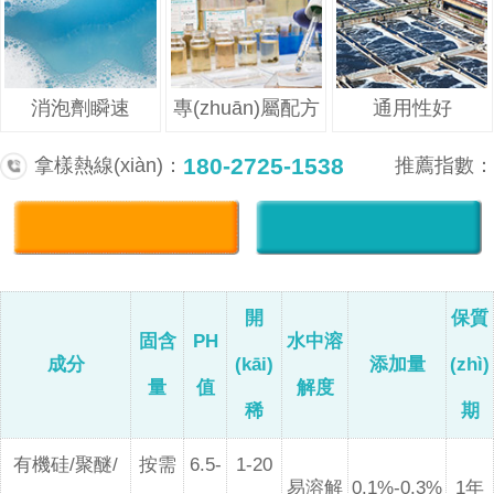
消泡劑瞬速
專(zhuān)屬配方
通用性好
180-2725-1538
拿樣熱線(xiàn)：
推薦指數：
開
保質
固含
PH
水中溶
成分
(kāi)
添加量
(zhì)
量
值
解度
稀
期
有機硅/聚醚/
按需
6.5-
1-20
易溶解
0.1%-0.3%
1年