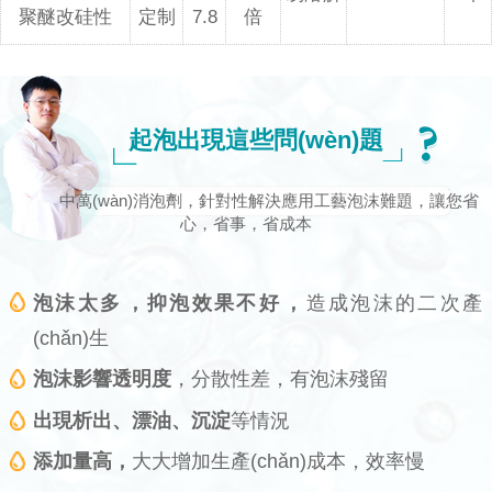
聚醚改硅性
定制
7.8
倍
起泡出現這些問(wèn)題
中萬(wàn)消泡劑，針對性解決應用工藝泡沫難題，讓您省
心，省事，省成本
泡沫太多，抑泡效果不好，
造成泡沫的二次產
(chǎn)生
泡沫影響透明度
，分散性差，有泡沫殘留
出現析出、漂油、沉淀
等情況
添加量高，
大大增加生產(chǎn)成本，效率慢