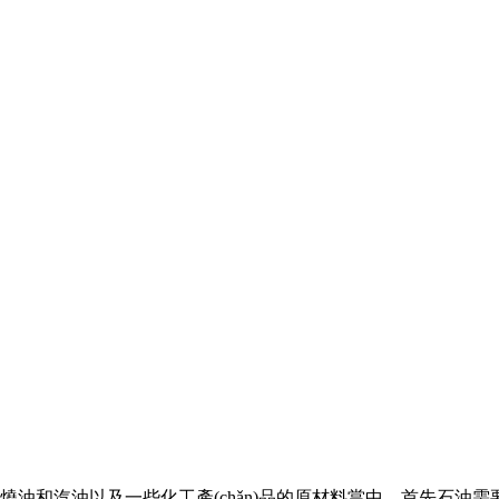
以及一些化工產(chǎn)品的原材料當中。首先石油需要油田開(kā