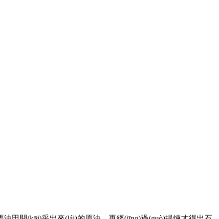
i)采出來(lái)的原油，再經(jīng)過(guò)提煉才得出石