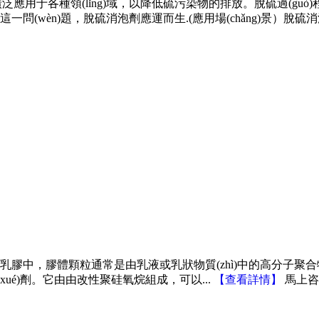
hù)被廣泛應用于各種領(lǐng)域，以降低硫污染物的排放。脫硫過
(wèn)題，脫硫消泡劑應運而生.(應用場(chǎng)景）脫硫消
在乳膠中，膠體顆粒通常是由乳液或乳狀物質(zhì)中的高分子聚合物形成
ué)劑。它由由改性聚硅氧烷組成，可以...
【
查看詳情
】
馬上咨詢