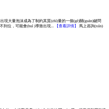
ò)程中出現大量泡沫成為了制約其質(zhì)量的一個(gè)關(guān)鍵問
到位，可能會(huì )導致出現...
【
查看詳情
】
馬上咨詢(xún)