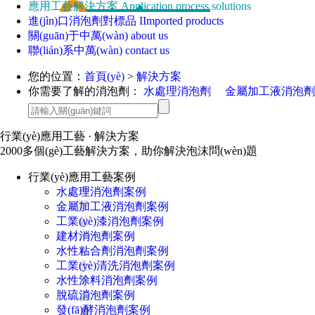
應用工藝解決方案
Application process solutions
進(jìn)口消泡劑對標品
IImported products
關(guān)于中萬(wàn)
about us
聯(lián)系中萬(wàn)
contact us
您的位置：
首頁(yè)
>
解決方案
你需要了解的消泡劑：
水處理消泡劑
金屬加工液消泡劑
行業(yè)應用工藝
· 解決方案
2000多個(gè)工藝解決方案，助你解決泡沫問(wèn)題
行業(yè)應用工藝案例
水處理消泡劑案例
金屬加工液消泡劑案例
工業(yè)漆消泡劑案例
建材消泡劑案例
水性粘合劑消泡劑案例
工業(yè)清洗消泡劑案例
水性涂料消泡劑案例
脫硫消泡劑案例
發(fā)酵消泡劑案例