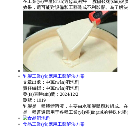
在工業(yè)生產(chǎn)過(guò)程中，脫硫技術(s
效果，還可能對設備和工藝造成不利影響。為了解決這一問
乳膠工業(yè)應用工藝解決方案
文章出處：中萬(wàn)消泡劑
責任編輯：中萬(wàn)消泡劑
發(fā)表時(shí)間：2024/12/2
瀏覽：1019
乳膠是一種膠體溶液，主要由水和膠體顆粒組成。
是一種普遍應用于各種工業(yè)領(lǐng)域的特殊化學(x
食品工業(yè)應用工藝解決方案