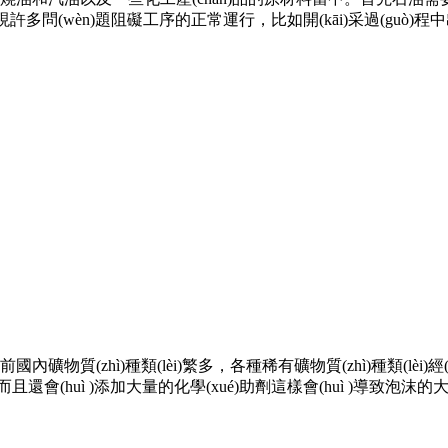
uì )出現許多問(wèn)題阻礙工序的正常運行，比如開(kāi)采過(guò)程中
zhì)種類(lèi)繁多，各種稀有礦物質(zhì)種類(lèi)經(jīng)
而且還會(huì )添加大量的化學(xué)助劑這樣會(huì )導致泡沫的大量產(c