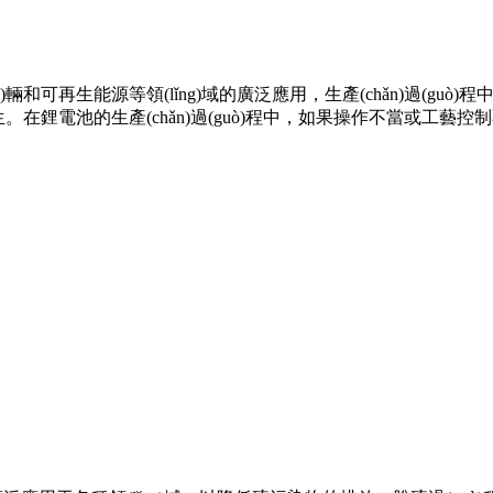
(chē)輛和可再生能源等領(lǐng)域的廣泛應用，生產(chǎn)過(gu
。在鋰電池的生產(chǎn)過(guò)程中，如果操作不當或工藝控制不