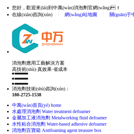
您好，歡迎來(lái)到中萬(wàn)消泡劑官網(wǎng)！
在線(xiàn)咨詢(xún)
網(wǎng)站地圖
關(guān)于
消泡劑應用工藝解決方案
高技術(shù)·真效果·省成本
消泡劑技術(shù)咨詢(xún)：
180-2725-1538
中萬(wàn)首頁(yè)
home
水處理消泡劑
Water treatment defoamer
金屬加工液消泡劑
Metalworking fluid defoamer
水性粘合消泡劑
Water-based adhesive defoamer
消泡劑百寶箱
Antifoaming agent treasure box