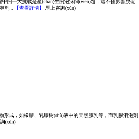
(guò)程中的一大挑戰是產(chǎn)生的泡沫問(wèn)題，這不僅影響脫硫
泡劑...
【
查看詳情
】
馬上咨詢(xún)
，如橡膠、乳膠樹(shù)液中的天然膠乳等，而乳膠消泡劑
(xún)