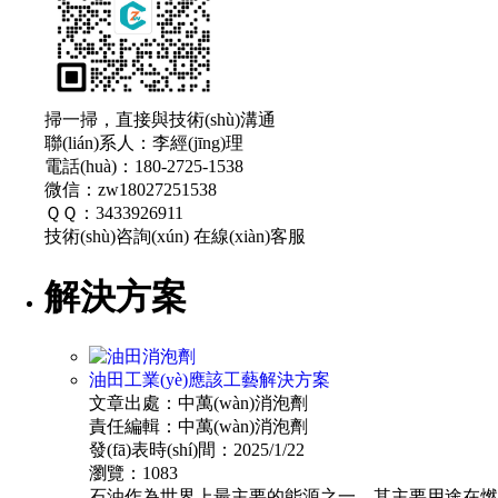
掃一掃，直接與技術(shù)溝通
聯(lián)系人：李經(jīng)理
電話(huà)：180-2725-1538
微信：zw18027251538
ＱＱ：3433926911
技術(shù)咨詢(xún)
在線(xiàn)客服
解決方案
油田工業(yè)應該工藝解決方案
文章出處：中萬(wàn)消泡劑
責任編輯：中萬(wàn)消泡劑
發(fā)表時(shí)間：2025/1/22
瀏覽：1083
石油作為世界上最主要的能源之一，其主要用途在燃燒油和汽油