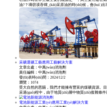
油?？墒窃谟吞镩_(kāi)采原油的時(shí)候，會(h
采礦選礦工藝應用工藝解決方案
文章出處：中萬(wàn)消泡劑
責任編輯：中萬(wàn)消泡劑
發(fā)表時(shí)間：2024/12/2
瀏覽：1074
受大自然的恩賜，我們才能擁有豐富的煤礦資源。目前國內礦物質(
采過(guò)程中，由于地質(zhì)層中物質(zhì)復雜條件
電池新能源工業(yè)應用工業(yè)解決方案