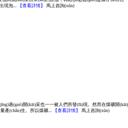
出現泡...
【
查看詳情
】
馬上咨詢(xún)
過(guò)開(kāi)采也一一被人們所發(fā)現。然而在煤礦開(kāi)
hǎn)生。所以煤礦...
【
查看詳情
】
馬上咨詢(xún)