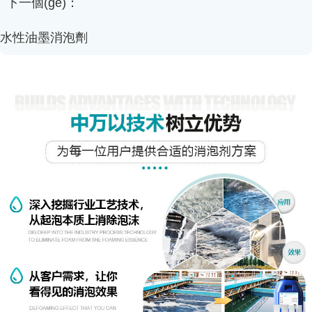
下一個(gè)：
水性油墨消泡劑