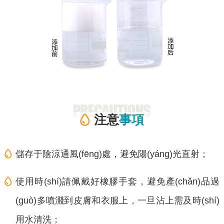
注意
事項
儲存于陰涼通風(fēng)處，避免陽(yáng)光直射；
使用時(shí)請佩戴好橡膠手套，避免產(chǎn)品過
(guò)多噴濺到皮膚和衣服上，一旦沾上需及時(shí)
用水清洗；