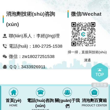
消泡劑技術(shù)咨詢
微信/Wechat
(xún)
聯(lián)系人：李經(jīng)理
電話(huà)：180-2725-1538
掃一掃，直接與技術(shù)
微信：zw18027251538
溝通
ＱＱ：3433926911
首頁(yè)
電話(huà)咨詢
關(guān)于我
消泡劑百寶箱
(xún)
HOME
們
PRODUCT CENTER