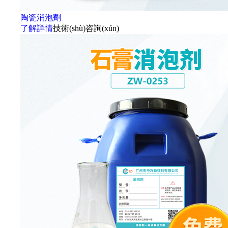
陶瓷消泡劑
了解詳情
技術(shù)咨詢(xún)