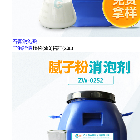
石膏消泡劑
了解詳情
技術(shù)咨詢(xún)