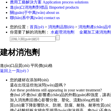
應用工藝解決方案
Application process solutions
進(jìn)口消泡劑對標品
IImported products
關(guān)于中萬(wàn)
about us
聯(lián)系中萬(wàn)
contact us
您的位置：
首頁(yè)
>
消泡劑品類(lèi)
>
消泡劑產(chǎn)品
你需要了解的消泡劑：
水處理消泡劑
金屬加工液消泡劑
建材
消泡劑
進(jìn)口品質(zhì) 平民價(jià)格
返回上一頁(yè) 》
您的建材在添加時(shí)
還在出現這些泡沫問(wèn)題嗎？
Are these problems still appearing in your water treatment?
會(huì )不會(huì )影響產(chǎn)品的外觀(guān)和強度
加入消泡劑后擔心影響分散、塑化、流動(dòng)性能？
質(zhì)量下降影響防火、防潮、防腐、耐熱、耐寒性質(zh
擔心硅酸鈣板水罐中泵循環(huán)泡沫很高，會(huì )不會(hu