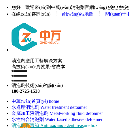
您好，歡迎來(lái)到中萬(wàn)消泡劑官網(wǎng)
在線(xiàn)咨詢(xún)
網(wǎng)站地圖
關(guān)于
消泡劑應用工藝解決方案
高技術(shù)·真效果·省成本
消泡劑技術(shù)咨詢(xún)：
180-2725-1538
中萬(wàn)首頁(yè)
home
水處理消泡劑
Water treatment defoamer
金屬加工液消泡劑
Metalworking fluid defoamer
水性粘合消泡劑
Water-based adhesive defoamer
消泡劑百寶箱
Antifoaming agent treasure box