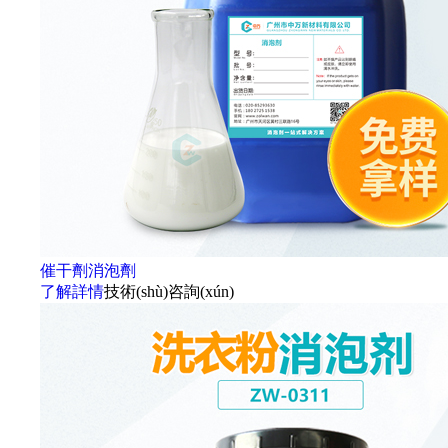
催干劑消泡劑
了解詳情
技術(shù)咨詢(xún)