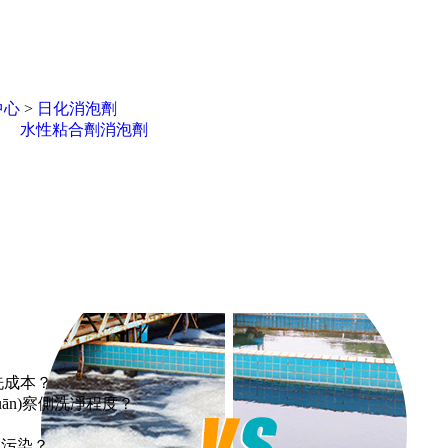
中心
>
日化消泡劑
水性粘合劑消泡劑
洗成本？
ān)察側洗凈程度？
？