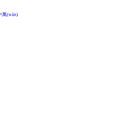
中萬(wàn)