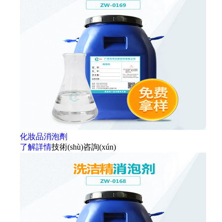
化妝品消泡劑
了解詳情
技術(shù)咨詢(xún)