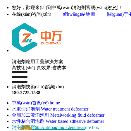
您好，歡迎來(lái)到中萬(wàn)消泡劑官網(wǎng)！
在線(xiàn)咨詢(xún)
網(wǎng)站地圖
關(guān)于
消泡劑應用工藝解決方案
高技術(shù)·真效果·省成本
消泡劑技術(shù)咨詢(xún)：
180-2725-1538
中萬(wàn)首頁(yè)
home
水處理消泡劑
Water treatment defoamer
金屬加工液消泡劑
Metalworking fluid defoamer
水性粘合消泡劑
Water-based adhesive defoamer
消泡劑百寶箱
Antifoaming agent treasure box