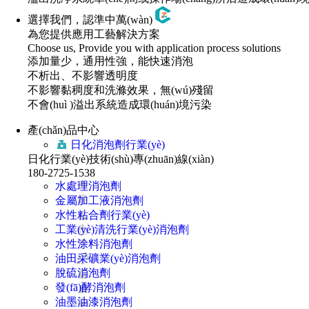
選擇我們，認準中萬(wàn)
為您提供應用工藝解決方案
Choose us, Provide you with application process solutions
添加量少，通用性強，能快速消泡
不析出、不影響透明度
不影響黏稠度和洗滌效果，無(wú)殘留
不會(huì )溢出系統造成環(huán)境污染
產(chǎn)品中心
日化消泡劑行業(yè)
日化行業(yè)技術(shù)專(zhuān)線(xiàn)
180-2725-1538
水處理消泡劑
金屬加工液消泡劑
水性粘合劑行業(yè)
工業(yè)清洗行業(yè)消泡劑
水性涂料消泡劑
油田采礦業(yè)消泡劑
脫硫消泡劑
發(fā)酵消泡劑
油墨油漆消泡劑