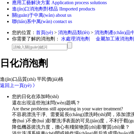
應用工藝解決方案
Application process solutions
進(jìn)口消泡劑對標品
IImported products
關(guān)于中萬(wàn)
about us
聯(lián)系中萬(wàn)
contact us
您的位置：
首頁(yè)
>
消泡劑品類(lèi)
>
消泡劑產(chǎn)品
你需要了解的消泡劑：
水處理消泡劑
金屬加工液消泡劑
日化
消泡劑
進(jìn)口品質(zhì) 平民價(jià)格
返回上一頁(yè) 》
您的日化在添加時(shí)
還在出現這些泡沫問(wèn)題嗎？
Are these problems still appearing in your water treatment?
不容易漂洗干凈、需要延長(cháng)漂洗時(shí)間，添加漂
會(huì )不會(huì )影響洗凈表面的可見(jiàn)度，不利于觀(gu
降低機器搓洗力度，擔心有殘留物質(zhì)影響質(zhì)量？
溢出洗凈系統車(chē)間或操作場(chǎng)所后造成環(huán)境污染