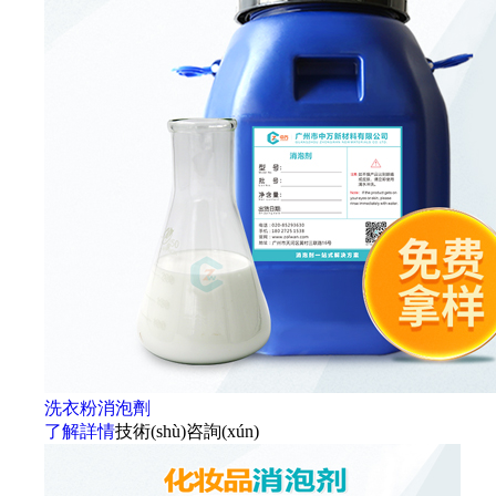
洗衣粉消泡劑
了解詳情
技術(shù)咨詢(xún)