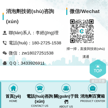
消泡劑技術(shù)咨詢
微信/Wechat
(xún)
聯(lián)系人：李經(jīng)理
電話(huà)：180-2725-1538
掃一掃，直接與技術(shù)
微信：zw18027251538
溝通
ＱＱ：3433926911
首頁(yè)
電話(huà)咨詢
關(guān)于我
消泡劑百寶箱
(xún)
HOME
們
PRODUCT CENTER
RM新时代网站
CONTACT US
ABOUT US