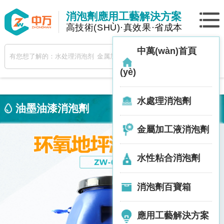
消泡劑應用工藝解決方案
高技術(SHÙ)·真效果·省成本
中萬(wàn)首頁
(yè)
水處理消泡劑
油墨油漆消泡劑
返回上一頁(yè) 》
金屬加工液消泡劑
水性粘合消泡劑
消泡劑百寶箱
應用工藝解決方案