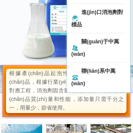
進(jìn)口消泡劑對
標品
關(guān)于中萬
(wàn)
聯(lián)系中萬
根據產(chǎn)品起泡性質(zhì)，配比對應產
(chǎn)品，根據行業(yè)應用環(huán)境，安排
(wàn)
對應工程，消泡劑固含量高，效果好，不影響產
(chǎn)品質(zhì)量和性能，添加量只需千分之
一，用量少，節省使用。