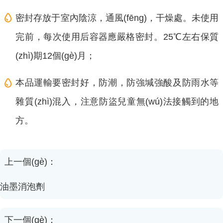
密封存放于室內陰涼，通風(fēng)，干燥處。未使用
完前，每次使用后容器應嚴格密封。25℃左右保質
(zhì)期12個(gè)月；
本品運輸要密封好，防潮，防強堿強酸及防雨水等
雜質(zhì)混入，注意防盜兒童無(wú)法接觸到的地
方。
上一個(gè)：
油墨消泡劑
下一個(gè)：