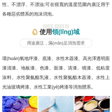
性、不漂浮、不漂油;可在很寬的溫度范圍內廣泛用于
各種惡劣體系的泡沫消泡。
使用
領(lǐng)域
用途廣泛，滿(mǎn)足消泡需求
環(huán)氧地坪漆、底漆、水性木器漆、高光澤透明面
漆清漆、地板漆、色漆、面漆、清漆、噴漆、低粘度
涂料、水性聚氨酯乳液、水性聚氨酯木器漆、水性上
光油玻璃烤漆、水性工業(yè)烤漆等消泡體系。