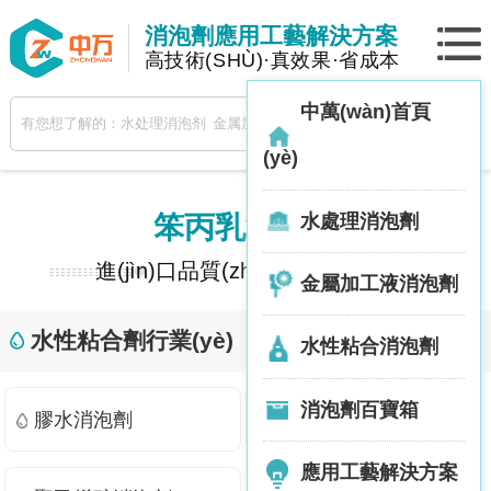
消泡劑應用工藝解決方案
高技術(SHÙ)·真效果·省成本
中萬(wàn)首頁
(yè)
水處理消泡劑
笨丙乳
消泡劑
返回上一頁(yè) 》
進(jìn)口品質(zhì) 平民價(jià)格
金屬加工液消泡劑
水性粘合劑行業(yè)
水性粘合消泡劑
消泡劑百寶箱
膠水消泡劑
丙烯酸消泡劑
應用工藝解決方案