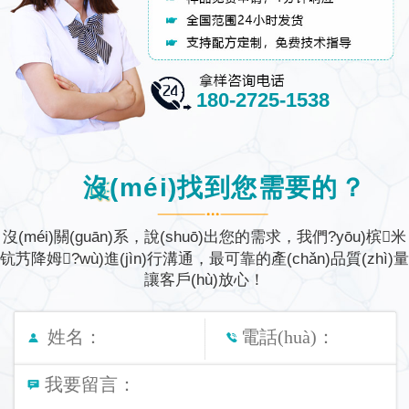
180-2725-1538
沒(méi)找到您需要的？
沒(méi)關(guān)系，說(shuō)出您的需求，我們?yōu)槟米
钪艿降姆?wù)進(jìn)行溝通，
最可靠的產(chǎn)品質(zhì)量
讓客戶(hù)放心！