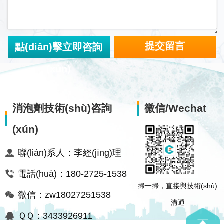
點(diǎn)擊立即咨詢
(xún)
消泡劑技術(shù)咨詢
微信/Wechat
(xún)
聯(lián)系人：李經(jīng)理
電話(huà)：180-2725-1538
掃一掃，直接與技術(shù)
微信：zw18027251538
溝通
ＱＱ：3433926911