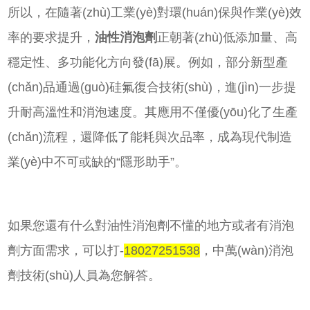
所以，在隨著(zhù)工業(yè)對環(huán)保與作業(yè)效
率的要求提升
，
油性消泡劑
正朝著(zhù)低添加量、高
穩定性、多功能化方向發(fā)展。例如，部分新型產
(chǎn)品通過(guò)硅氟復合技術(shù)，進(jìn)一步提
升耐高溫性和消泡速度。其應用不僅優(yōu)化了生產
(chǎn)流程，還降低了能耗與次品率，成為現代制造
業(yè)中不可或缺的
“隱形助手”。
如果您還有什么對
油性
消泡劑不懂的地方或者有消泡
劑方面需求，可以打
-
18027251538
，中萬(wàn)消泡
劑技術(shù)人員為您解答。