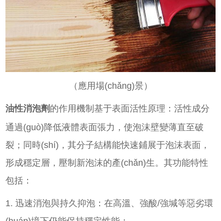
（應用場(chǎng)景）
油性消泡劑
的作用機制基于表面活性原理：活性成分
通過(guò)降低液體表面張力，使泡沫壁變薄直至破
裂；同時(shí)，其分子結構能快速鋪展于泡沫表面，
形成穩定層，
壓
制新泡沫的產(chǎn)生。其功能特性
包括：
1.
迅速
消泡與持久抑泡：在高溫、強酸
/強堿等
惡劣
環
(huán)境下仍能保持穩定性能；