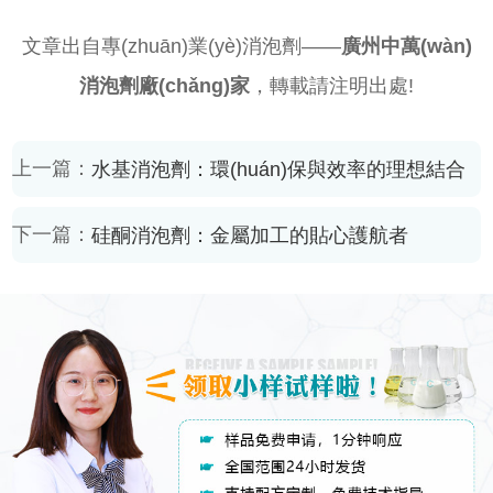
文章出自專(zhuān)業(yè)消泡劑
——
廣州中萬(wàn)
消泡劑廠(chǎng)家
，轉載請注明出處
!
上一篇：
水基消泡劑：環(huán)保與效率的理想結合
下一篇：
硅酮消泡劑：金屬加工的貼心護航者