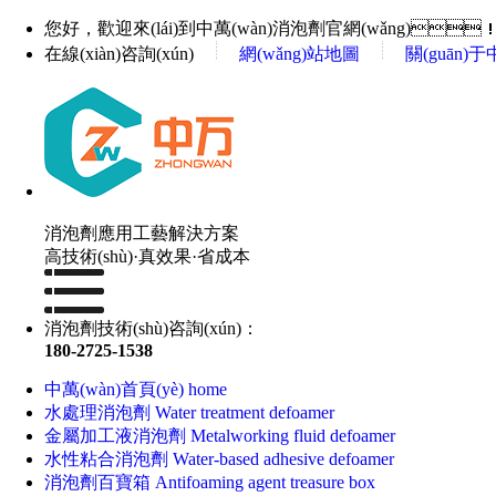
您好，歡迎來(lái)到中萬(wàn)消泡劑官網(wǎng)
在線(xiàn)咨詢(xún)
網(wǎng)站地圖
關(guān)于
消泡劑應用工藝解決方案
高技術(shù)·真效果·省成本
消泡劑技術(shù)咨詢(xún)：
180-2725-1538
中萬(wàn)首頁(yè)
home
水處理消泡劑
Water treatment defoamer
金屬加工液消泡劑
Metalworking fluid defoamer
水性粘合消泡劑
Water-based adhesive defoamer
消泡劑百寶箱
Antifoaming agent treasure box