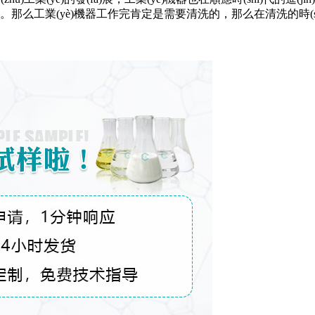
fā)展。那么工業(yè)機器工作完肯定是需要清洗的，那么在清洗的