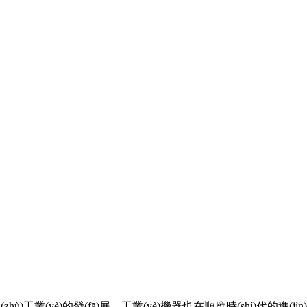
zhù)工業(yè)的發(fā)展，工業(yè)機器也在順應時(shí)代的進(jìn)