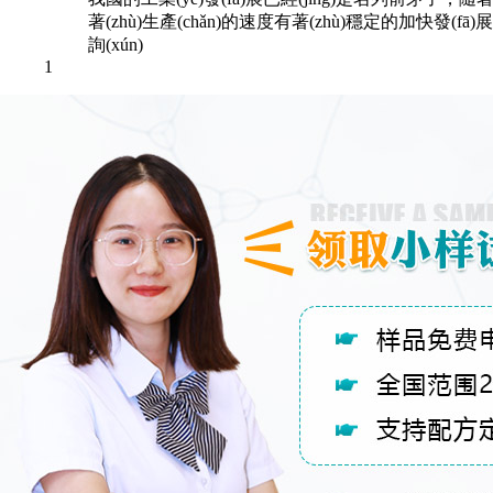
著(zhù)生產(chǎn)的速度有著(zhù)穩定的加快發(
詢(xún)
1