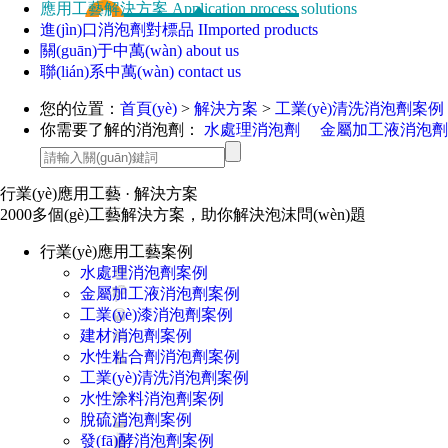
應用工藝解決方案
Application process solutions
進(jìn)口消泡劑對標品
IImported products
關(guān)于中萬(wàn)
about us
聯(lián)系中萬(wàn)
contact us
您的位置：
首頁(yè)
>
解決方案
>
工業(yè)清洗消泡劑案例
你需要了解的消泡劑：
水處理消泡劑
金屬加工液消泡劑
行業(yè)應用工藝
· 解決方案
2000多個(gè)工藝解決方案，助你解決泡沫問(wèn)題
行業(yè)應用工藝案例
水處理消泡劑案例
金屬加工液消泡劑案例
工業(yè)漆消泡劑案例
建材消泡劑案例
水性粘合劑消泡劑案例
工業(yè)清洗消泡劑案例
水性涂料消泡劑案例
脫硫消泡劑案例
發(fā)酵消泡劑案例