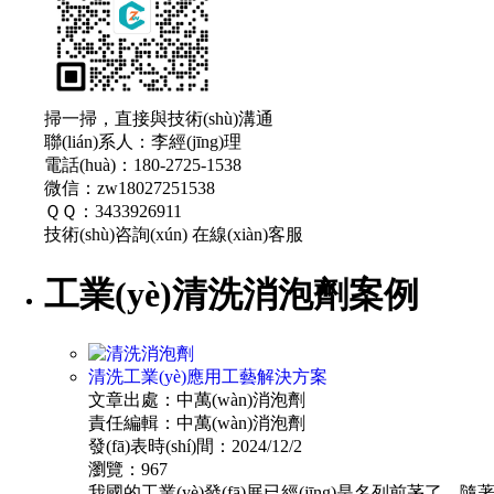
掃一掃，直接與技術(shù)溝通
聯(lián)系人：李經(jīng)理
電話(huà)：180-2725-1538
微信：zw18027251538
ＱＱ：3433926911
技術(shù)咨詢(xún)
在線(xiàn)客服
工業(yè)清洗消泡劑案例
清洗工業(yè)應用工藝解決方案
文章出處：中萬(wàn)消泡劑
責任編輯：中萬(wàn)消泡劑
發(fā)表時(shí)間：2024/12/2
瀏覽：967
我國的工業(yè)發(fā)展已經(jīng)是名列前茅了，隨著(