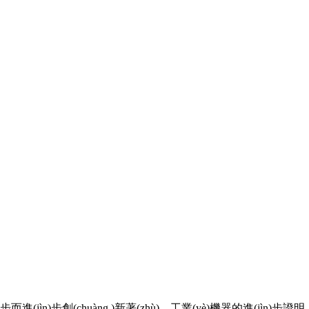
步而進(jìn)步創(chuàng )新著(zhù)。工業(yè)機器的進(jìn)步證明