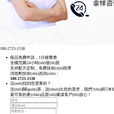
180-2725-1538
樣品免費申請，1分鐘響應
全國范圍24小時(shí)發(fā)貨
支持配方定制，免費技術(shù)指導
消泡劑技術(shù)咨詢(xún)：
180-2725-1538
沒(méi)找到您需要的？
沒(méi)關(guān)系，說(shuō)出您的需求，我們?yōu)槟米
最可靠的產(chǎn)品質(zhì)量讓客戶(hù)放心！