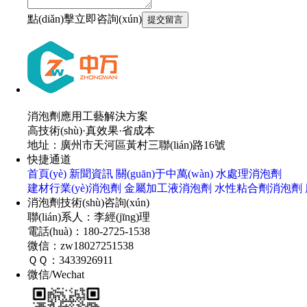
點(diǎn)擊立即咨詢(xún)
消泡劑應用工藝解決方案
高技術(shù)·真效果·省成本
地址：廣州市天河區黃村三聯(lián)路16號
快捷通道
首頁(yè)
新聞資訊
關(guān)于中萬(wàn)
水處理消泡劑
建材行業(yè)消泡劑
金屬加工液消泡劑
水性粘合劑消泡劑
消泡劑技術(shù)咨詢(xún)
聯(lián)系人：李經(jīng)理
電話(huà)：180-2725-1538
微信：zw18027251538
ＱＱ：3433926911
微信/Wechat