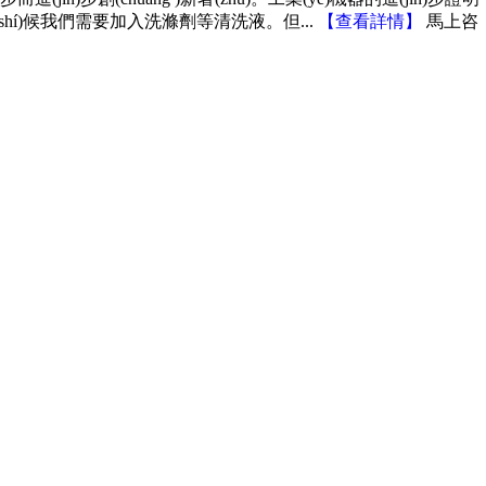
時(shí)候我們需要加入洗滌劑等清洗液。但...
【
查看詳情
】
馬上咨