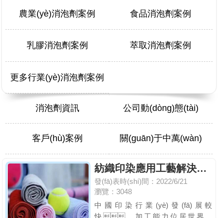
農業(yè)消泡劑案例
食品消泡劑案例
乳膠消泡劑案例
萃取消泡劑案例
更多行業(yè)消泡劑案例
消泡劑資訊
公司動(dòng)態(tài)
客戶(hù)案例
關(guān)于中萬(wàn)
紡織印染應用工藝解決方案
發(fā)表時(shí)間：2022/6/21
瀏覽：3048
中國印染行業(yè)發(fā)展較
快，加工能力位居世界首