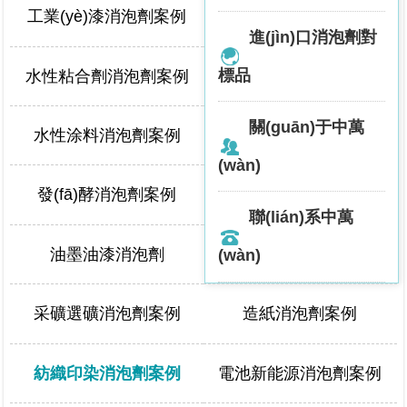
工業(yè)漆消泡劑案例
建材消泡劑案例
進(jìn)口消泡劑對
標品
水性粘合劑消泡劑案例
工業(yè)清洗消泡劑案例
關(guān)于中萬
水性涂料消泡劑案例
脫硫消泡劑案例
(wàn)
發(fā)酵消泡劑案例
日化消泡劑案例
聯(lián)系中萬
油墨油漆消泡劑
油田消泡劑案例
(wàn)
采礦選礦消泡劑案例
造紙消泡劑案例
紡織印染消泡劑案例
電池新能源消泡劑案例