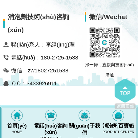
消泡劑技術(shù)咨詢
微信/Wechat
(xún)
聯(lián)系人：李經(jīng)理
電話(huà)：180-2725-1538
掃一掃，直接與技術(shù)
微信：zw18027251538
溝通
ＱＱ：3433926911
首頁(yè)
電話(huà)咨詢
關(guān)于我
消泡劑百寶箱
(xún)
HOME
們
PRODUCT CENTER
RM新时代网站