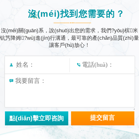
沒(méi)找到您需要的？
沒(méi)關(guān)系，說(shuō)出您的需求，我們?yōu)槟米
钪艿降姆?wù)進(jìn)行溝通，
最可靠的產(chǎn)品質(zhì)量
讓客戶(hù)放心！
點(diǎn)擊立即咨詢
(xún)