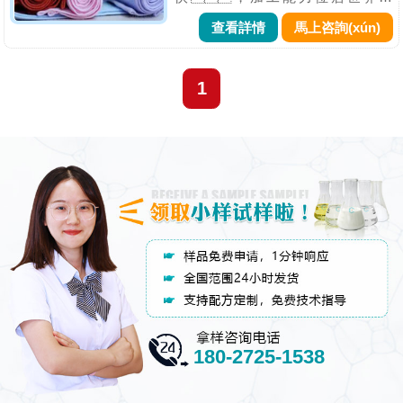
位，已是紡織印染生產(chǎn)大
查看詳情
馬上咨詢(xún)
國。但生產(chǎn)能力和
經(jīng)濟效益的提高不同
步。主要印染大類(lèi)產
1
(chǎn)品出口的平均單價(jià)比同期
進(jìn)口單價(jià)低，說(shuō)明
中國印染產(chǎn)品檔次較
低，附加值不高；
企業(yè)普遍看重的是色彩以及產
(chǎn)品功能的...
180-2725-1538