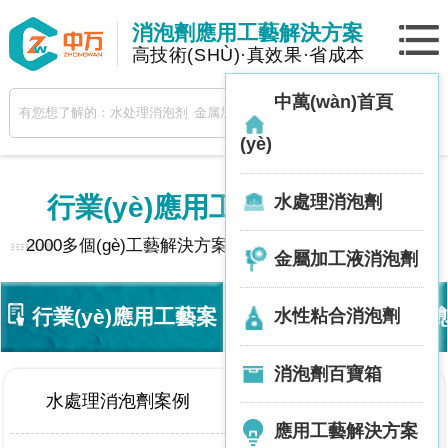
消泡劑應用工藝解決方案
高技術(SHÙ)·真效果·省成本
中萬(wàn)首頁
(yè)
水處理消泡劑
行業(yè)應用工藝
· 解決方案
2000多個(gè)工藝解決方案，助你解決泡沫問(wèn)題
金屬加工液消泡劑
行業(yè)應用工藝案
技術(shù)動(dòng)態(
水性粘合消泡劑
消泡劑百寶箱
例
水處理消泡劑案例
金屬加工液消泡劑案例
應用工藝解決方案