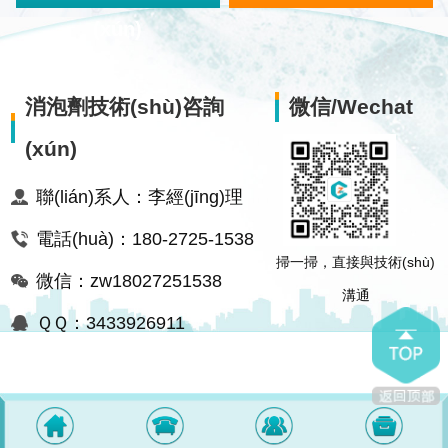
(xún)
消泡劑技術(shù)咨詢
微信/Wechat
(xún)
聯(lián)系人：李經(jīng)理
電話(huà)：180-2725-1538
掃一掃，直接與技術(shù)
微信：zw18027251538
溝通
ＱＱ：3433926911