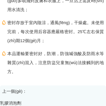
(guò)多噴濺到皮膚和衣服上，一旦沾上需及時(shí)
用水清洗；
密封存放于室內陰涼，通風(fēng)，干燥處。未使用
完前，每次使用后容器應嚴格密封。25℃左右保質
(zhì)期12個(gè)月；
本品運輸要密封好，防潮，防強堿強酸及防雨水等
雜質(zhì)混入，注意防盜兒童無(wú)法接觸到的地
方。
上一個(gè)：
乳膠消泡劑