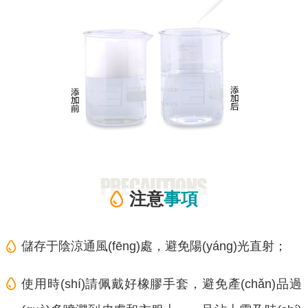
注意
事項
儲存于陰涼通風(fēng)處，避免陽(yáng)光直射；
使用時(shí)請佩戴好橡膠手套，避免產(chǎn)品過