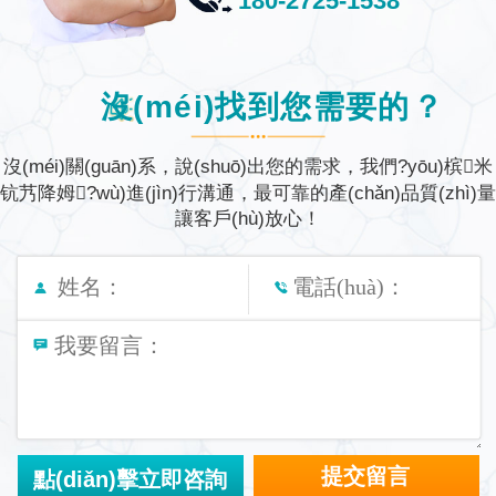
180-2725-1538
沒(méi)找到您需要的？
沒(méi)關(guān)系，說(shuō)出您的需求，我們?yōu)槟米
钪艿降姆?wù)進(jìn)行溝通，
最可靠的產(chǎn)品質(zhì)量
讓客戶(hù)放心！
點(diǎn)擊立即咨詢