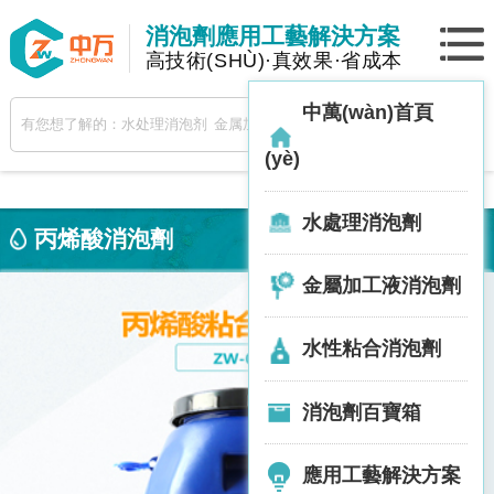
消泡劑應用工藝解決方案
高技術(SHÙ)·真效果·省成本
中萬(wàn)首頁
(yè)
水處理消泡劑
丙烯酸消泡劑
返回上一頁(yè) 》
金屬加工液消泡劑
水性粘合消泡劑
消泡劑百寶箱
應用工藝解決方案